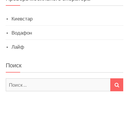
Киевстар
Водафон
Лайф
Поиск
Искать:
ПО