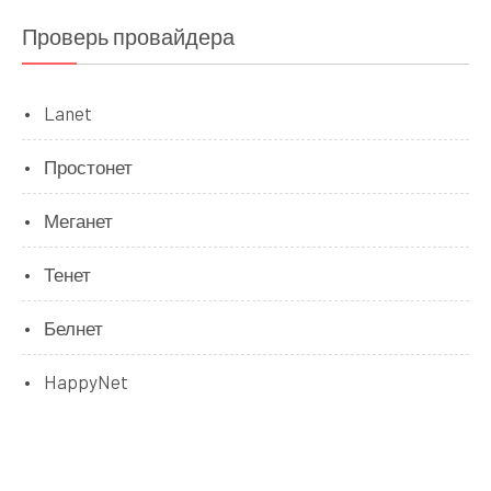
Проверь провайдера
Lanet
Простонет
Меганет
Тенет
Белнет
HappyNet