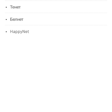
Тенет
Белнет
HappyNet